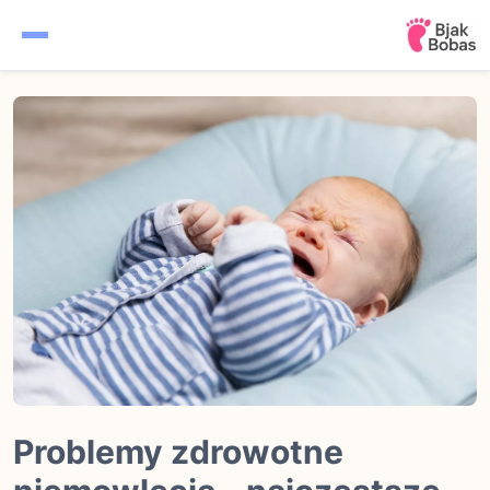
Ciąża
Kalendarz ciąży
Noworodek
Niemowlę
Rozwój dziecka
Problemy zdrowotne