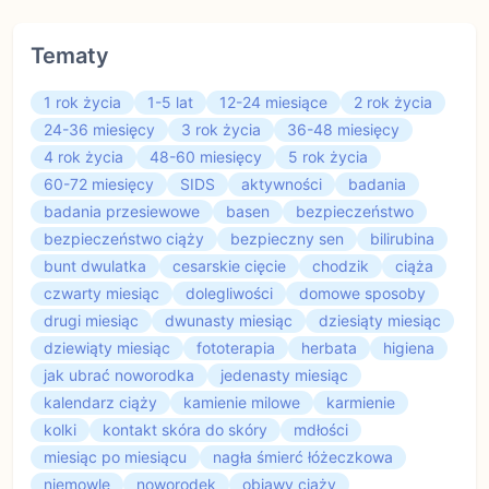
Tematy
1 rok życia
1-5 lat
12-24 miesiące
2 rok życia
24-36 miesięcy
3 rok życia
36-48 miesięcy
4 rok życia
48-60 miesięcy
5 rok życia
60-72 miesięcy
SIDS
aktywności
badania
badania przesiewowe
basen
bezpieczeństwo
bezpieczeństwo ciąży
bezpieczny sen
bilirubina
bunt dwulatka
cesarskie cięcie
chodzik
ciąża
czwarty miesiąc
dolegliwości
domowe sposoby
drugi miesiąc
dwunasty miesiąc
dziesiąty miesiąc
dziewiąty miesiąc
fototerapia
herbata
higiena
jak ubrać noworodka
jedenasty miesiąc
kalendarz ciąży
kamienie milowe
karmienie
kolki
kontakt skóra do skóry
mdłości
miesiąc po miesiącu
nagła śmierć łóżeczkowa
niemowlę
noworodek
objawy ciąży