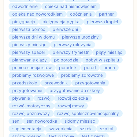
odwodnienie
opieka nad niemowlęciem
opieka nad noworodkiem
opóźnienia
partner
pielęgnacja
pielęgnacja pępka
pierwsza kąpiel
pierwsza pomoc
pierwsze dni
pierwsze dni w domu
pierwsze urodziny
pierwszy miesiąc
pierwszy rok życia
pierwszy spacer
pierwszy trymestr
piąty miesiąc
planowanie ciąży
po porodzie
pobyt w szpitalu
pomoc specjalistów
poradnik
poród
praca
problemy rozwojowe
problemy zdrowotne
przedszkole
przewodnik
przygotowania
przygotowanie
przygotowanie do szkoły
pływanie
rozwój
rozwój dziecka
rozwój motoryczny
rozwój mowy
rozwój poznawczy
rozwój społeczno-emocjonalny
sen
sen noworodka
siódmy miesiąc
suplementacja
szczepienia
szkoła
szpital
szósty miesiąc
test ciążowy
test z piętki