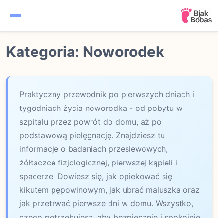
Ciąża
Kategoria: Noworodek
Kalendarz ciąży
Noworodek
Praktyczny przewodnik po pierwszych dniach i
tygodniach życia noworodka - od pobytu w
Niemowlę
szpitalu przez powrót do domu, aż po
podstawową pielęgnację. Znajdziesz tu
Rozwój dziecka
informacje o badaniach przesiewowych,
żółtaczce fizjologicznej, pierwszej kąpieli i
spacerze. Dowiesz się, jak opiekować się
kikutem pępowinowym, jak ubrać maluszka oraz
jak przetrwać pierwsze dni w domu. Wszystko,
czego potrzebujesz, aby bezpiecznie i spokojnie