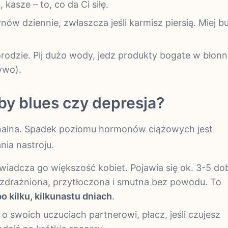
asze – to, co da Ci siłę.
nów dziennie, zwłaszcza jeśli karmisz piersią. Miej b
odzie. Pij dużo wody, jedz produkty bogate w błonn
ywo).
by blues czy depresja?
nalna. Spadek poziomu hormonów ciążowych jest
ia nastroju.
iadcza go większość kobiet. Pojawia się ok. 3-5 do
rozdrażniona, przytłoczona i smutna bez powodu. To
o kilku, kilkunastu dniach
.
 swoich uczuciach partnerowi, płacz, jeśli czujesz