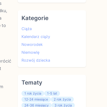
s
dku,
Kategorie
a
 to
Ciąża
Kalendarz ciąży
Noworodek
Niemowlę
Rozwój dziecka
wrócić
t
Tematy
em
1 rok życia
1-5 lat
12-24 miesiące
2 rok życia
24-36 miesięcy
3 rok życia