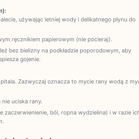
m):
lecie, używając letniej wody i delikatnego płynu do
wym ręcznikiem papierowym (nie pocieraj).
j leż bez bielizny na podkładzie poporodowym, aby
piesza gojenie.
:
zpitala. Zazwyczaj oznacza to mycie rany wodą z my
 nie uciska rany.
 zaczerwienienie, ból, ropna wydzielina) i w razie ic
m.