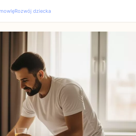
emowlę
Rozwój dziecka