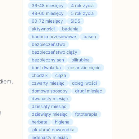
36-48 miesięcy
4 rok życia
48-60 miesięcy
5 rok życia
60-72 miesięcy
SIDS
aktywności
badania
badania przesiewowe
basen
bezpieczeństwo
bezpieczeństwo ciąży
bezpieczny sen
bilirubina
bunt dwulatka
cesarskie cięcie
chodzik
ciąża
dłem,
czwarty miesiąc
dolegliwości
domowe sposoby
drugi miesiąc
dwunasty miesiąc
dziesiąty miesiąc
h
dziewiąty miesiąc
fototerapia
herbata
higiena
jak ubrać noworodka
jedenasty miesiąc