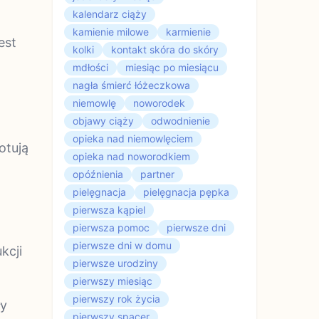
kalendarz ciąży
kamienie milowe
karmienie
est
kolki
kontakt skóra do skóry
mdłości
miesiąc po miesiącu
nagła śmierć łóżeczkowa
niemowlę
noworodek
objawy ciąży
odwodnienie
opieka nad niemowlęciem
otują
opieka nad noworodkiem
opóźnienia
partner
pielęgnacja
pielęgnacja pępka
pierwsza kąpiel
pierwsza pomoc
pierwsze dni
pierwsze dni w domu
kcji
pierwsze urodziny
pierwszy miesiąc
pierwszy rok życia
ły
pierwszy spacer