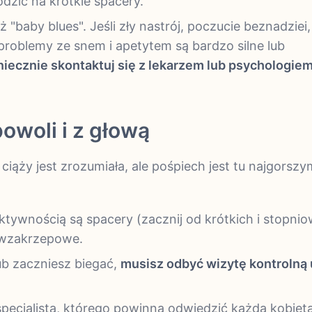
dzić na krótkie spacery.
ż "baby blues". Jeśli zły nastrój, poczucie beznadziei,
 problemy ze snem i apetytem są bardzo silne lub
niecznie skontaktuj się z lekarzem lub psychologie
owoli i z głową
ąży jest zrozumiała, ale pośpiech jest tu najgorszy
tywnością są spacery (zacznij od krótkich i stopnio
ciwzakrzepowe.
ub zaczniesz biegać,
musisz odbyć wizytę kontrolną 
pecjalista, którego powinna odwiedzić każda kobiet