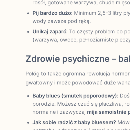
rosół, gotowane warzywa, chude mięso, k
Pij bardzo dużo:
Minimum 2,5-3 litry pły
wody zawsze pod ręką.
Unikaj zaparć:
To częsty problem po por
(warzywa, owoce, pełnoziarniste piecz
Zdrowie psychiczne – ba
Połóg to także ogromna rewolucja hormo
gwałtowny i może powodować duże wahan
Baby blues (smutek poporodowy):
Dośw
porodzie. Możesz czuć się płaczliwa, 
normalne i zazwyczaj
mija samoistnie p
Jak sobie radzić z baby bluesem?
Mów o