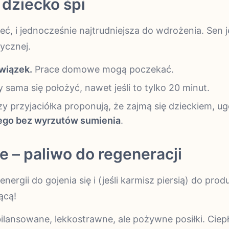
 dziecko śpi
ć, i jednocześnie najtrudniejsza do wdrożenia. Sen j
ycznej.
wiązek.
Prace domowe mogą poczekać.
 sama się położyć, nawet jeśli to tylko 20 minut.
y przyjaciółka proponują, że zajmą się dzieckiem, ug
tego bez wyrzutów sumienia
.
 – paliwo do regeneracji
rgii do gojenia się i (jeśli karmisz piersią) do produ
ącą!
lansowane, lekkostrawne, ale pożywne posiłki. Ciep