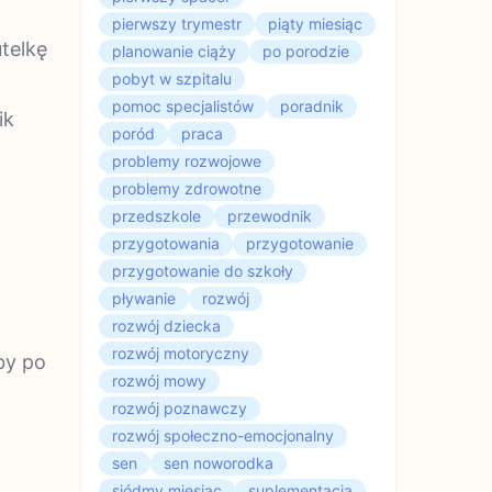
pierwszy trymestr
piąty miesiąc
utelkę
planowanie ciąży
po porodzie
pobyt w szpitalu
pomoc specjalistów
poradnik
ik
poród
praca
problemy rozwojowe
problemy zdrowotne
przedszkole
przewodnik
przygotowania
przygotowanie
przygotowanie do szkoły
pływanie
rozwój
rozwój dziecka
rozwój motoryczny
by po
rozwój mowy
rozwój poznawczy
rozwój społeczno-emocjonalny
sen
sen noworodka
siódmy miesiąc
suplementacja