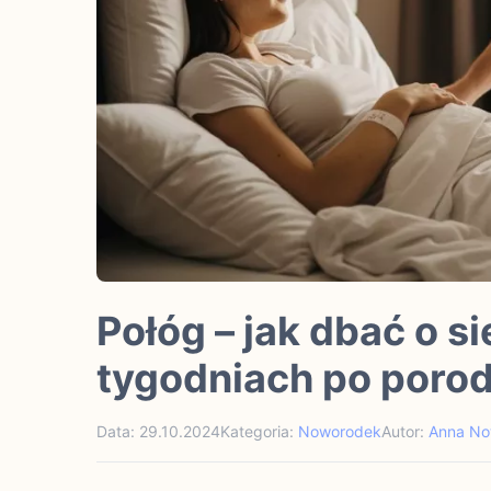
Połóg – jak dbać o s
tygodniach po poro
Data: 29.10.2024
Kategoria:
Noworodek
Autor:
Anna N