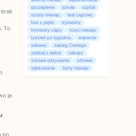
szczepienia
szkoła
szpital
 brak
szósty miesiąc
test ciążowy
test z piętki
trymestry
m
. To
trymestry ciąży
trzeci miesiąc
tydzień po tygodniu
wsparcie
zabawy
zabieg Credego
zadbaj o siebie
zakupy
zdrowe odżywianie
zdrowie
ząbkowanie
ósmy miesiąc
m
wo je
u
a po