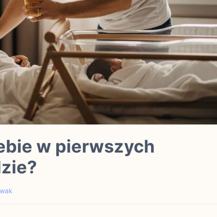
iebie w pierwszych
dzie?
owak