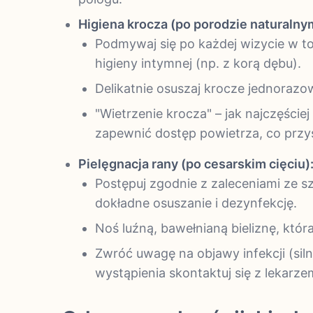
Higiena krocza (po porodzie naturalny
Podmywaj się po każdej wizycie w toa
higieny intymnej (np. z korą dębu).
Delikatnie osuszaj krocze jednorazo
"Wietrzenie krocza" – jak najczęście
zapewnić dostęp powietrza, co przys
Pielęgnacja rany (po cesarskim cięciu)
Postępuj zgodnie z zaleceniami ze s
dokładne osuszanie i dezynfekcję.
Noś luźną, bawełnianą bieliznę, która
Zwróć uwagę na objawy infekcji (silne
wystąpienia skontaktuj się z lekarze