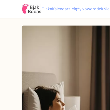
Ciąża
Kalendarz ciąży
Noworodek
Ni