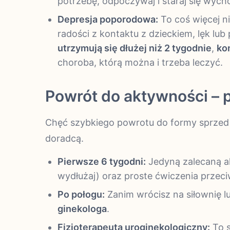
potrzebę, odpoczywaj i staraj się wycho
Depresja poporodowa:
To coś więcej ni
radości z kontaktu z dzieckiem, lęk lub
utrzymują się dłużej niż 2 tygodnie
,
ko
choroba, którą można i trzeba leczyć.
Powrót do aktywności – p
Chęć szybkiego powrotu do formy sprzed ci
doradcą.
Pierwsze 6 tygodni:
Jedyną zalecaną ak
wydłużaj) oraz proste ćwiczenia prze
Po połogu:
Zanim wrócisz na siłownię l
ginekologa
.
Fizjoterapeuta uroginekologiczny:
To s